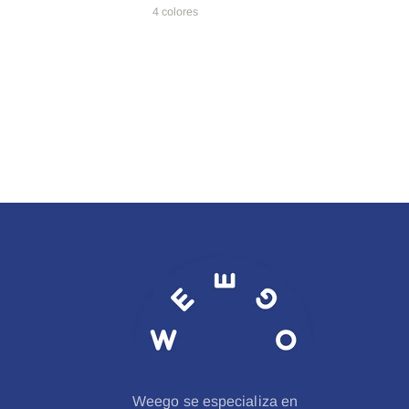
4 colores
Weego se especializa en