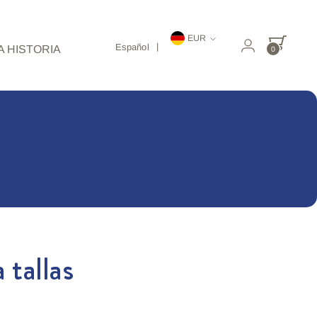
Moneda
EUR
Español
 HISTORIA
0
tallas