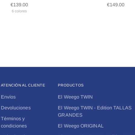
€139.00
€149.00
6 colores
+1 más
ATENCIÓN AL CLIENTE
PRODUCTOS
Envíos
El Weego TWIN
Devoluciones
El Weego TWIN - Edition TALLAS
GRANDES
Términos y
condiciones
El Weego ORIGINAL