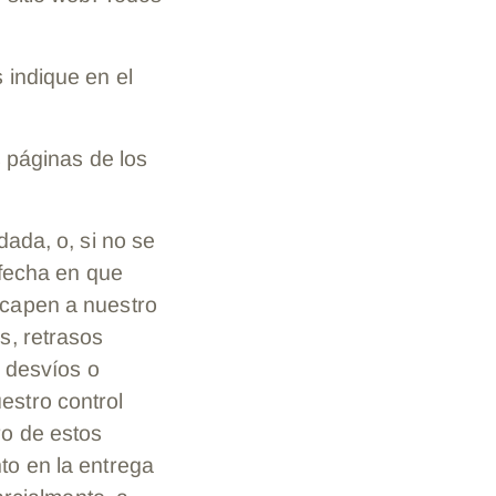
 indique en el
s páginas de los
ada, o, si no se
 fecha en que
scapen a nuestro
s, retrasos
, desvíos o
estro control
ro de estos
to en la entrega