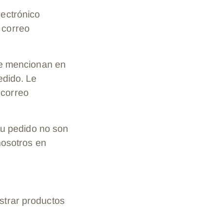
lectrónico
 correo
 se mencionan en
edido. Le
 correo
 tu pedido no son
nosotros en
strar productos