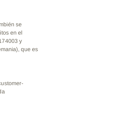
ambién se
tos en el
 174003 y
emania), que es
customer-
da