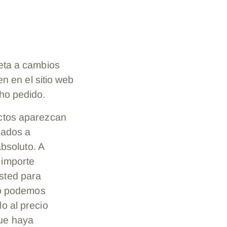
jeta a cambios
en en el sitio web
cho pedido.
uctos aparezcan
gados a
absoluto. A
 importe
sted para
 no podemos
o al precio
que haya