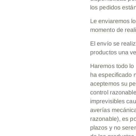
los pedidos está
Le enviaremos lo
momento de reali
El envío se reali
productos una ve
Haremos todo lo p
ha especificado n
aceptemos su ped
control razonabl
imprevisibles cau
averías mecánica
razonable), es p
plazos y no sere