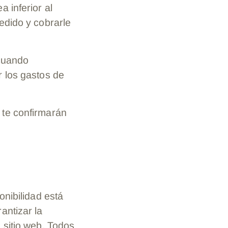
 inferior al
edido y cobrarle
(cuando
r los gastos de
 te confirmarán
onibilidad está
antizar la
 sitio web. Todos